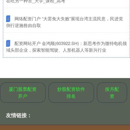
在吃另一种苦_大学_课程_高考
​网络配资门户 “大罢免大失败”展现台湾主流民意，民进党
4
倒行逆施咎由自取
​配资网站开户 金鸿顺(603922.SH)：新思考作为微特电机领
5
域头部企业，探索智能驾驶、人形机器人等新兴行业
厦门股票配资
炒股配资软件
按月配
开户
排名
资
友情链接：