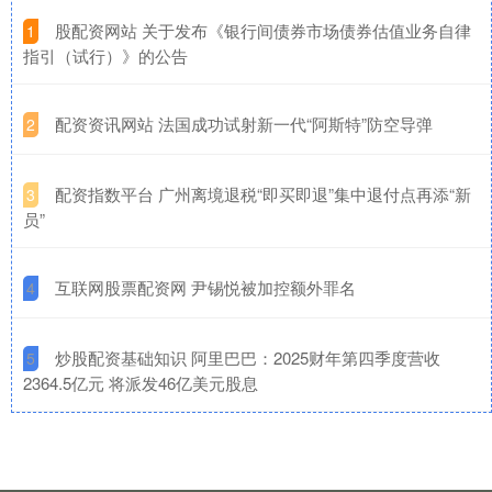
​股配资网站 关于发布《银行间债券市场债券估值业务自律
1
指引（试行）》的公告
​配资资讯网站 法国成功试射新一代“阿斯特”防空导弹
2
​配资指数平台 广州离境退税“即买即退”集中退付点再添“新
3
员”
​互联网股票配资网 尹锡悦被加控额外罪名
4
​炒股配资基础知识 阿里巴巴：2025财年第四季度营收
5
2364.5亿元 将派发46亿美元股息