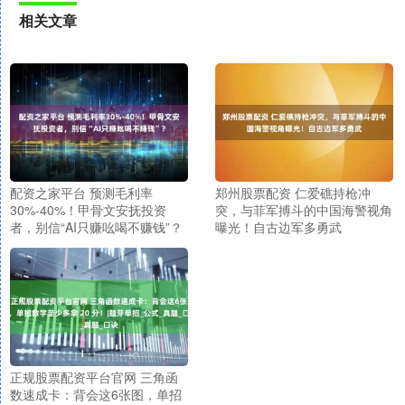
相关文章
配资之家平台 预测毛利率
郑州股票配资 仁爱礁持枪冲
30%-40%！甲骨文安抚投资
突，与菲军搏斗的中国海警视角
者，别信“AI只赚吆喝不赚钱”？
曝光！自古边军多勇武
正规股票配资平台官网 三角函
数速成卡：背会这6张图，单招